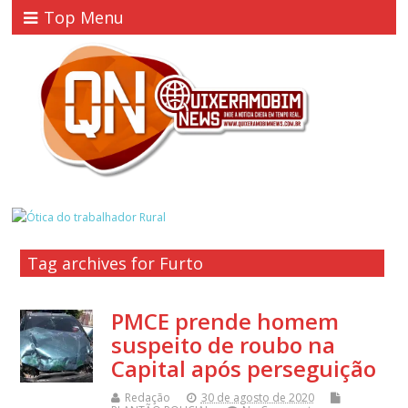
Top Menu
Tag archives for Furto
PMCE prende homem
suspeito de roubo na
Capital após perseguição
Redação
30 de agosto de 2020