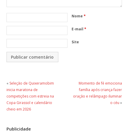
Nome
*
E-mail
*
Site
«
Seleção de Quixeramobim
Momento de fé emociona
inicia maratona de
família após criança fazer
competições com estreia na
oração e relâmpago iluminar
Copa Girassol e calendário
o céu
»
cheio em 2026
Publicidade