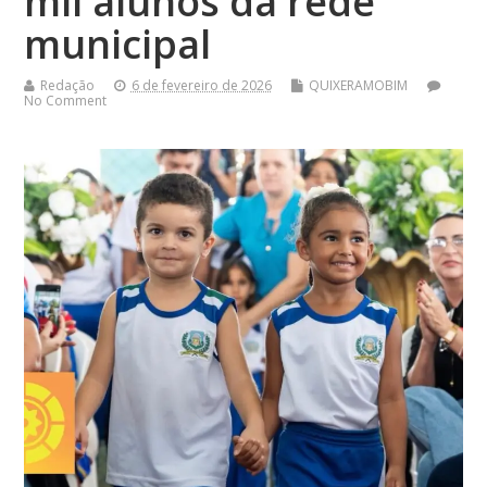
mil alunos da rede
municipal
Redação
6 de fevereiro de 2026
QUIXERAMOBIM
No Comment