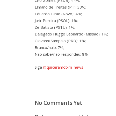
Ciro Gomes (PSDB): 44%;
Elmano de Freitas (PT): 33%;
Eduardo Girão (Novo): 4%;
Jarir Pereira (PSOL): 1%;
Zé Batista (PSTU): 1%;
Delegado Huggo Leonardo (Missão): 1%;
Giovanni Sampaio (PRD): 1%;
Branco/nulo: 7%;
Não sabe/não respondeu: 8%.
Siga
@quixeramobim_news
No Comments Yet