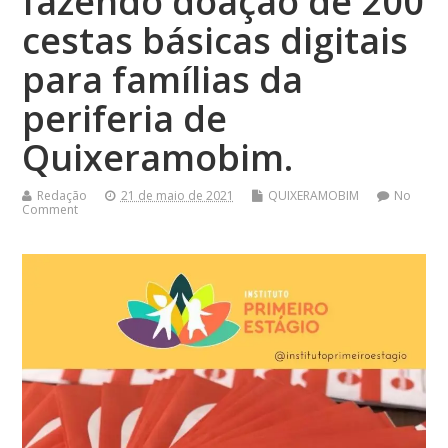
fazendo doação de 200
cestas básicas digitais
para famílias da
periferia de
Quixeramobim.
Redação
21 de maio de 2021
QUIXERAMOBIM
No
Comment