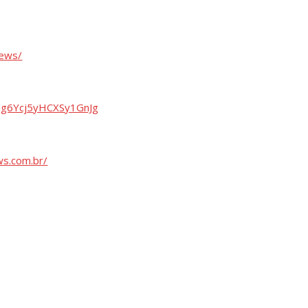
news/
dg6Ycj5yHCXSy1GnJg
s.com.br/