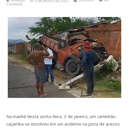
Redação
3 de janeiro de 2025
QUIXADÁ
No
Comment
Na manhã desta sexta-feira, 3 de janeiro, um caminhão-
caçamba se envolveu em um acidente na pista de acesso