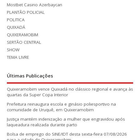
Mostbet Casino Azerbaycan
PLANTÃO POLICIAL
POLITICA
QUIXADÁ
QUIXERAMOBIM
SERTÃO CENTRAL
SHOW
TEMA LIVRE
Últimas Publicações
Quixeramobim vence Quixadá no clássico regional e avança às
quartas da Super Copa Interior
Prefeitura reinaugura escola e ginásio poliesportivo na
comunidade de Uruquê, em Quixeramobim
Justiça mantém indenização a mulher que engravidou após
laqueadura realizada durante parto
Bolsa de emprego do SINE/IDT desta sexta-feira 07/08/2026
para a cidade de Quixeramobim