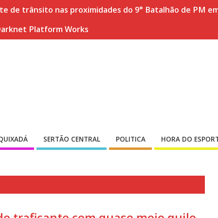
nte de trânsito nas proximidades do 9° Batalhão de PM e
Darknet Platform Works
QUIXADÁ
SERTÃO CENTRAL
POLITICA
HORA DO ESPOR
de traficante com quase meio quilo