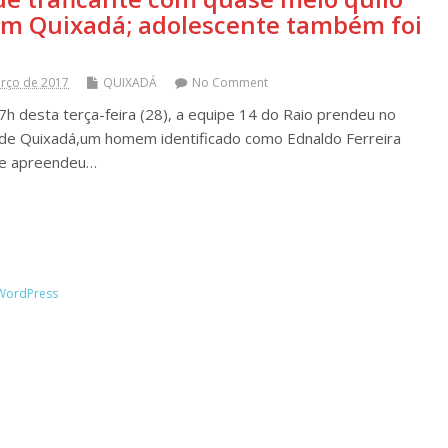
em Quixadá; adolescente também foi
rço de 2017
QUIXADÁ
No Comment
h desta terça-feira (28), a equipe 14 do Raio prendeu no
 de Quixadá,um homem identificado como Ednaldo Ferreira
 e apreendeu…
WordPress