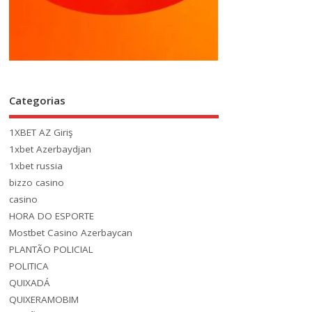
Categorias
1XBET AZ Giriş
1xbet Azerbaydjan
1xbet russia
bizzo casino
casino
HORA DO ESPORTE
Mostbet Casino Azerbaycan
PLANTÃO POLICIAL
POLITICA
QUIXADÁ
QUIXERAMOBIM